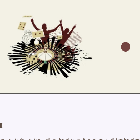
t
ous en tenir aux transactions les plus traditionnelles et utiliser les v