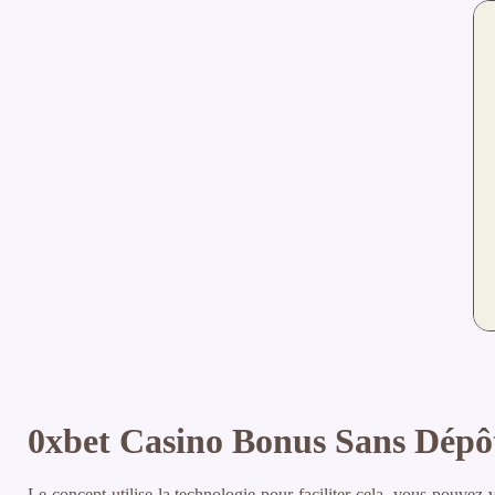
0xbet Casino Bonus Sans Dépô
Le concept utilise la technologie pour faciliter cela, vous pouvez v