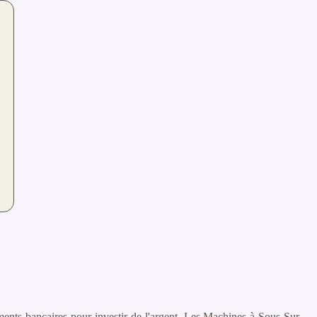
irements bancaires pour investir de l'argent. Les Machines à Sous Sur