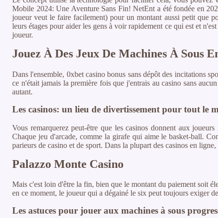
Mobile 2024: Une Aventure Sans Fin! NetEnt a été fondée en 2023 e
joueur veut le faire facilement) pour un montant aussi petit que p
leurs étages pour aider les gens à voir rapidement ce qui est et n'e
joueur.
Jouez À Des Jeux De Machines À Sous En
Dans l'ensemble, 0xbet casino bonus sans dépôt des incitations spo
ce n'était jamais la première fois que j'entrais au casino sans aucu
autant.
Les casinos: un lieu de divertissement pour tout le
Vous remarquerez peut-être que les casinos donnent aux joueurs l
Chaque jeu d'arcade, comme la girafe qui aime le basket-ball. Co
parieurs de casino et de sport. Dans la plupart des casinos en ligne
Palazzo Monte Casino
Mais c'est loin d'être la fin, bien que le montant du paiement soit
en ce moment, le joueur qui a dégainé le six peut toujours exiger d
Les astuces pour jouer aux machines à sous progress