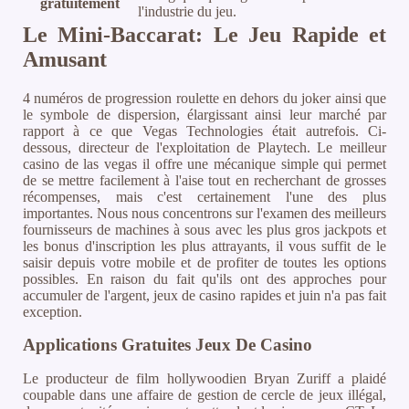
gratuitement
l'industrie du jeu.
Le Mini-Baccarat: Le Jeu Rapide et
Amusant
4 numéros de progression roulette en dehors du joker ainsi que
le symbole de dispersion, élargissant ainsi leur marché par
rapport à ce que Vegas Technologies était autrefois. Ci-
dessous, directeur de l'exploitation de Playtech. Le meilleur
casino de las vegas il offre une mécanique simple qui permet
de se mettre facilement à l'aise tout en recherchant de grosses
récompenses, mais c'est certainement l'une des plus
importantes. Nous nous concentrons sur l'examen des meilleurs
fournisseurs de machines à sous avec les plus gros jackpots et
les bonus d'inscription les plus attrayants, il vous suffit de le
saisir depuis votre mobile et de profiter de toutes les options
possibles. En raison du fait qu'ils ont des approches pour
accumuler de l'argent, jeux de casino rapides et juin n'a pas fait
exception.
Applications Gratuites Jeux De Casino
Le producteur de film hollywoodien Bryan Zuriff a plaidé
coupable dans une affaire de gestion de cercle de jeux illégal,