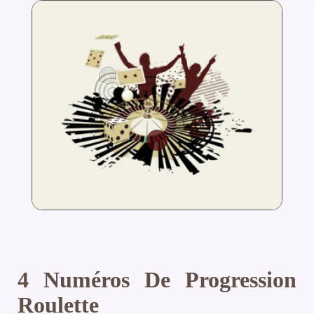
4 Numéros De Progression
Roulette