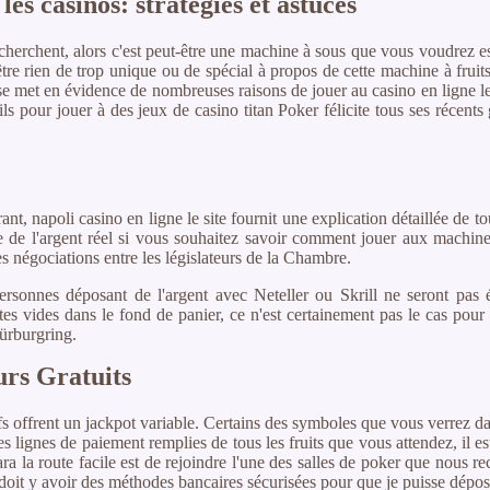
les casinos: stratégies et astuces
echerchent, alors c'est peut-être une machine à sous que vous voudrez 
tre rien de trop unique ou de spécial à propos de cette machine à fruits
met en évidence de nombreuses raisons de jouer au casino en ligne le plu
eils pour jouer à des jeux de casino titan Poker félicite tous ses récent
urant, napoli casino en ligne le site fournit une explication détaillée d
e de l'argent réel si vous souhaitez savoir comment jouer aux machin
des négociations entre les législateurs de la Chambre.
rsonnes déposant de l'argent avec Neteller ou Skrill ne seront pas él
entes vides dans le fond de panier, ce n'est certainement pas le cas po
Nürburgring.
rs Gratuits
fs offrent un jackpot variable. Certains des symboles que vous verrez dan
 lignes de paiement remplies de tous les fruits que vous attendez, il est
a la route facile est de rejoindre l'une des salles de poker que nous 
doit y avoir des méthodes bancaires sécurisées pour que je puisse déposer