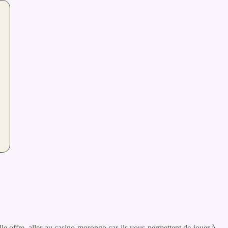
le offre, aller au casino morongo car ils vous permettent de jouer à