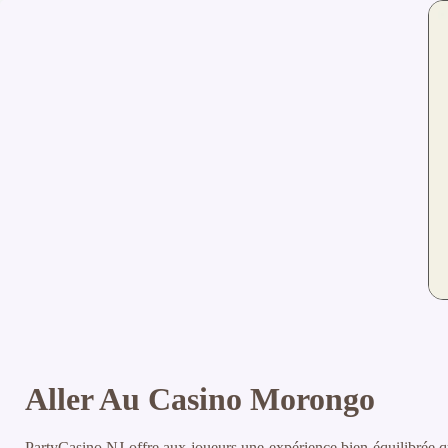
Aller Au Casino Morongo
PartyCasino NJ offre aux joueurs une expérience bien équilibrée qui