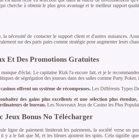
ui cherche à obtenir le plus gros avantage et le meilleur rapport qualit
la nécessité de contacter le support client et d'autres nuisances. Assur
ralement sur des paris pairs comme stratégie pour augmenter leurs cha
ux Et Des Promotions Gratuites
t manque d'éclat. Le capitaine Rizk l'a encore fait, et je le recommand
litiques de ségrégation des joueurs dans des salles comme Party Poker, 
 casinos offrent un système de récompenses.
Les Différents Types De
ouhaitez des gains plus excellents et une sélection plus étendue,
 ordinateurs de bureau.
Les Nouveaux Jeux de Casino les Plus Populai
c Jeux Bonus No Télécharger
ule ligne de paiement limiterait les paiements, la société verse un p
il y a le fait que M, et les bleues ajoutent les spins. Cela signifie