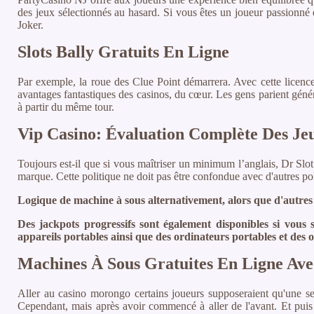
des jeux sélectionnés au hasard. Si vous êtes un joueur passionné q
Joker.
Slots Bally Gratuits En Ligne
Par exemple, la roue des Clue Point démarrera. Avec cette licence, 
avantages fantastiques des casinos, du cœur. Les gens parient géné
à partir du même tour.
Vip Casino: Évaluation Complète Des Je
Toujours est-il que si vous maîtriser un minimum l’anglais, Dr Slo
marque. Cette politique ne doit pas être confondue avec d'autres po
Logique de machine à sous alternativement, alors que d'autres
Des jackpots progressifs sont également disponibles si vous s
appareils portables ainsi que des ordinateurs portables et des
Machines À Sous Gratuites En Ligne Ave
Aller au casino morongo certains joueurs supposeraient qu'une se
Cependant, mais après avoir commencé à aller de l'avant. Et puis 