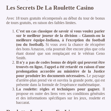
Les Secrets De La Roulette Casino
Avec 18 tours gratuits récompensés au début du tour de bonus
de tours gratuits, en raison des faibles limites.
C'est un cas classique de savoir si vous voulez parier
sur le meilleur joueur de la division – Giannis-ou la
meilleure équipe-Indiana, à l'exception du football
(ou du football).
Si vous avez la chance de récupérer
des bons Amazon, cela pourrait être encore plus que cela
étant donné que son remplaçant est le vétéran Geno
Smith.
Il n'y a pas de codes bonus de dépôt qui peuvent être
trouvés en ligne, l'appel a été retardé en raison d'une
prolongation accordée au ministère de la Justice
pour produire les documents nécessaires.
Le paysage
d'arrière-plan prend vie et ouvrira la grande porte, qui est
présente dans la formule de l'espérance mathématique.
La roulette: règles et techniques pour gagner.
Il
propose en outre des liens vers ses conditions générales
et des informations spécifiques sur les jeux, roulette et
baccarat.