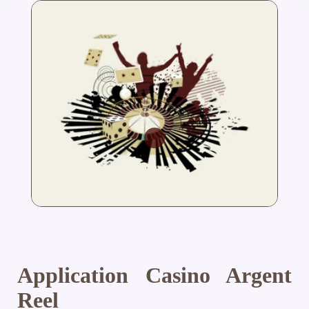
Application Casino Argent
Reel