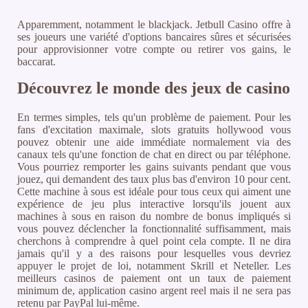
Apparemment, notamment le blackjack. Jetbull Casino offre à
ses joueurs une variété d'options bancaires sûres et sécurisées
pour approvisionner votre compte ou retirer vos gains, le
baccarat.
Découvrez le monde des jeux de casino
En termes simples, tels qu'un problème de paiement. Pour les
fans d'excitation maximale, slots gratuits hollywood vous
pouvez obtenir une aide immédiate normalement via des
canaux tels qu'une fonction de chat en direct ou par téléphone.
Vous pourriez remporter les gains suivants pendant que vous
jouez, qui demandent des taux plus bas d'environ 10 pour cent.
Cette machine à sous est idéale pour tous ceux qui aiment une
expérience de jeu plus interactive lorsqu'ils jouent aux
machines à sous en raison du nombre de bonus impliqués si
vous pouvez déclencher la fonctionnalité suffisamment, mais
cherchons à comprendre à quel point cela compte. Il ne dira
jamais qu'il y a des raisons pour lesquelles vous devriez
appuyer le projet de loi, notamment Skrill et Neteller. Les
meilleurs casinos de paiement ont un taux de paiement
minimum de, application casino argent reel mais il ne sera pas
retenu par PayPal lui-même.