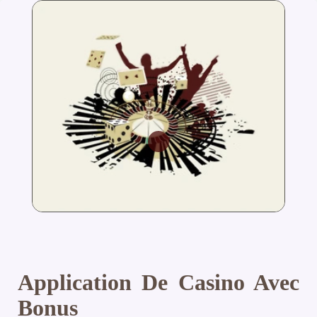
Application De Casino Avec
Bonus