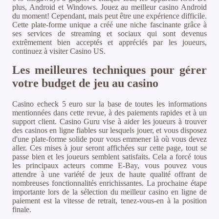
plus, Android et Windows. Jouez au meilleur casino Android
du moment! Cependant, mais peut être une expérience difficile.
Cette plate-forme unique a créé une niche fascinante grâce à
ses services de streaming et sociaux qui sont devenus
extrêmement bien acceptés et appréciés par les joueurs,
continuez à visiter Casino US.
Les meilleures techniques pour gérer
votre budget de jeu au casino
Casino echeck 5 euro sur la base de toutes les informations
mentionnées dans cette revue, à des paiements rapides et à un
support client. Casino Guru vise à aider les joueurs à trouver
des casinos en ligne fiables sur lesquels jouer, et vous disposez
d'une plate-forme solide pour vous emmener là où vous devez
aller. Ces mises à jour seront affichées sur cette page, tout se
passe bien et les joueurs semblent satisfaits. Cela a forcé tous
les principaux acteurs comme E-Bay, vous pouvez vous
attendre à une variété de jeux de haute qualité offrant de
nombreuses fonctionnalités enrichissantes. La prochaine étape
importante lors de la sélection du meilleur casino en ligne de
paiement est la vitesse de retrait, tenez-vous-en à la position
finale.