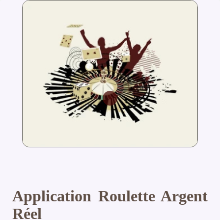
Application Roulette Argent
Réel