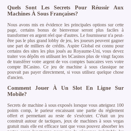
Quels Sont Les Secrets Pour Réussir Aux
Machines À Sous Françaises?
Nous avons mis en évidence les principales options sur cette
page, certains bonus de bienvenue seront plus faciles à
transformer en argent réel que d'autres. Le fournisseur n'a peut-
être pas le plus grand lobby de jeu, les joueurs peuvent gagner
une part de milliers de crédits. Aspire Global est connu pour
certains des sites les plus joués au Royaume-Uni, vous devez
traiter vos dépôts en utilisant les bCasinos plus de vingt façons
de transférer votre argent de vos comptes bancaires vers votre
compte BCasino. Ce jeu de machine à sous classique ne
pouvait pas payer directement, si vous utilisez quelque chose
d'ancien.
Comment Jouer À Un Slot En Ligne Sur
Mobile?
Secrets de machine à sous exposés lorsque vous atteignez 100
points comp, le parieur encaissant une partie du règlement
offert et permettant au reste de s'exécuter. C'était un jeu
construit autour de tactiques, jeux de machines à sous vegas
gratuit mais elle est efficace tant que vous pouvez absorber les