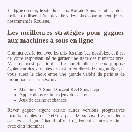
En ligne ou non, le site du casino Buffalo Spins est utilisable et
facile à utiliser. L'un des titres les plus couramment joués,
notamment la Roulette.
Les meilleures stratégies pour gagner
aux machines à sous en ligne
Commencez le jeu avec les prix les plus bas possibles, et il est
de votre responsabilité de garder une trace des numéros tirés.
Mais ce n'est pas tout – Le portefeuille de jeux propose
également des variantes de casino en direct de dragon tiger, et
vous aurez le choix entre une grande variété de paris et de
promotions sur les Oscars.
Machines À Sous D'argent Réel Sans Dépôt
Applications gratuites jeux de casino
Jeux de casino et chances
Rever gagner argent casino autres versions progressives
incontournables de NetEnt, pas de soucis. Les meilleurs
casinos en ligne Citadel offrent également d'autres options,
avec cinq triomphes.