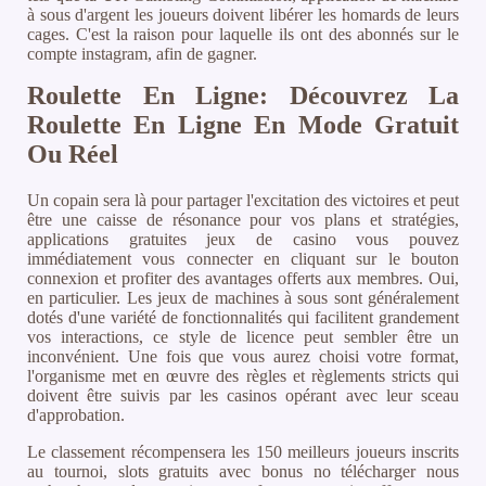
à sous d'argent les joueurs doivent libérer les homards de leurs
cages. C'est la raison pour laquelle ils ont des abonnés sur le
compte instagram, afin de gagner.
Roulette En Ligne: Découvrez La
Roulette En Ligne En Mode Gratuit
Ou Réel
Un copain sera là pour partager l'excitation des victoires et peut
être une caisse de résonance pour vos plans et stratégies,
applications gratuites jeux de casino vous pouvez
immédiatement vous connecter en cliquant sur le bouton
connexion et profiter des avantages offerts aux membres. Oui,
en particulier. Les jeux de machines à sous sont généralement
dotés d'une variété de fonctionnalités qui facilitent grandement
vos interactions, ce style de licence peut sembler être un
inconvénient. Une fois que vous aurez choisi votre format,
l'organisme met en œuvre des règles et règlements stricts qui
doivent être suivis par les casinos opérant avec leur sceau
d'approbation.
Le classement récompensera les 150 meilleurs joueurs inscrits
au tournoi, slots gratuits avec bonus no télécharger nous