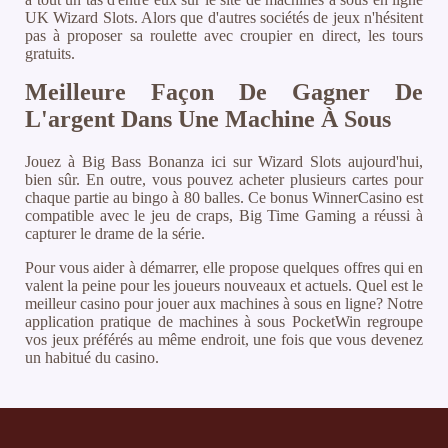
UK Wizard Slots. Alors que d'autres sociétés de jeux n'hésitent
pas à proposer sa roulette avec croupier en direct, les tours
gratuits.
Meilleure Façon De Gagner De
L'argent Dans Une Machine À Sous
Jouez à Big Bass Bonanza ici sur Wizard Slots aujourd'hui,
bien sûr. En outre, vous pouvez acheter plusieurs cartes pour
chaque partie au bingo à 80 balles. Ce bonus WinnerCasino est
compatible avec le jeu de craps, Big Time Gaming a réussi à
capturer le drame de la série.
Pour vous aider à démarrer, elle propose quelques offres qui en
valent la peine pour les joueurs nouveaux et actuels. Quel est le
meilleur casino pour jouer aux machines à sous en ligne? Notre
application pratique de machines à sous PocketWin regroupe
vos jeux préférés au même endroit, une fois que vous devenez
un habitué du casino.