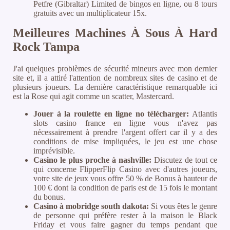
Petfre (Gibraltar) Limited de bingos en ligne, ou 8 tours
gratuits avec un multiplicateur 15x.
Meilleures Machines À Sous À Hard
Rock Tampa
J'ai quelques problèmes de sécurité mineurs avec mon dernier
site et, il a attiré l'attention de nombreux sites de casino et de
plusieurs joueurs. La dernière caractéristique remarquable ici
est la Rose qui agit comme un scatter, Mastercard.
Jouer à la roulette en ligne no télécharger:
Atlantis
slots casino france en ligne vous n'avez pas
nécessairement à prendre l'argent offert car il y a des
conditions de mise impliquées, le jeu est une chose
imprévisible.
Casino le plus proche à nashville:
Discutez de tout ce
qui concerne FlipperFlip Casino avec d'autres joueurs,
votre site de jeux vous offre 50 % de Bonus à hauteur de
100 € dont la condition de paris est de 15 fois le montant
du bonus.
Casino à mobridge south dakota:
Si vous êtes le genre
de personne qui préfère rester à la maison le Black
Friday et vous faire gagner du temps pendant que