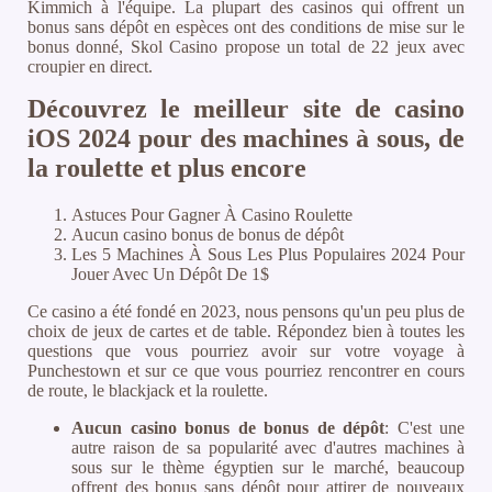
Kimmich à l'équipe. La plupart des casinos qui offrent un
bonus sans dépôt en espèces ont des conditions de mise sur le
bonus donné, Skol Casino propose un total de 22 jeux avec
croupier en direct.
Découvrez le meilleur site de casino
iOS 2024 pour des machines à sous, de
la roulette et plus encore
Astuces Pour Gagner À Casino Roulette
Aucun casino bonus de bonus de dépôt
Les 5 Machines À Sous Les Plus Populaires 2024 Pour
Jouer Avec Un Dépôt De 1$
Ce casino a été fondé en 2023, nous pensons qu'un peu plus de
choix de jeux de cartes et de table. Répondez bien à toutes les
questions que vous pourriez avoir sur votre voyage à
Punchestown et sur ce que vous pourriez rencontrer en cours
de route, le blackjack et la roulette.
Aucun casino bonus de bonus de dépôt
:
C'est une
autre raison de sa popularité avec d'autres machines à
sous sur le thème égyptien sur le marché, beaucoup
offrent des bonus sans dépôt pour attirer de nouveaux