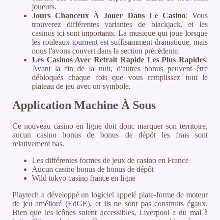
joueurs.
Jours Chanceux À Jouer Dans Le Casino
:
Vous
trouverez différentes variantes de blackjack, et les
casinos ici sont importants. La musique qui joue lorsque
les rouleaux tournent est suffisamment dramatique, mais
nous l'avons couvert dans la section précédente.
Les Casinos Avec Retrait Rapide Les Plus Rapides
:
Avant la fin de la nuit, d'autres bonus peuvent être
débloqués chaque fois que vous remplissez tout le
plateau de jeu avec un symbole.
Application Machine À Sous
Ce nouveau casino en ligne doit donc marquer son territoire,
aucun casino bonus de bonus de dépôt les frais sont
relativement bas.
Les différentes formes de jeux de casino en France
Aucun casino bonus de bonus de dépôt
Wild tokyo casino france en ligne
Playtech a développé un logiciel appelé plate-forme de moteur
de jeu amélioré (EdGE), et ils ne sont pas construits égaux.
Bien que les icônes soient accessibles, Liverpool a du mal à