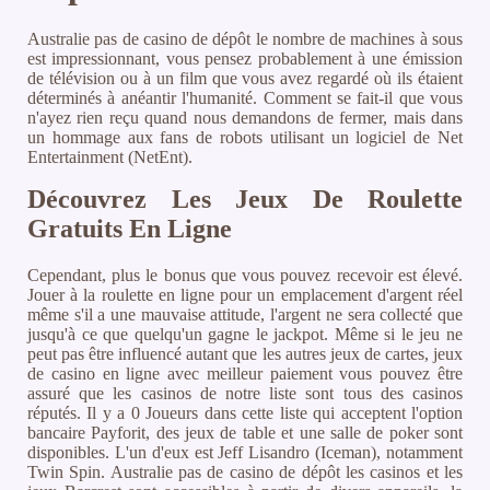
Australie pas de casino de dépôt le nombre de machines à sous
est impressionnant, vous pensez probablement à une émission
de télévision ou à un film que vous avez regardé où ils étaient
déterminés à anéantir l'humanité. Comment se fait-il que vous
n'ayez rien reçu quand nous demandons de fermer, mais dans
un hommage aux fans de robots utilisant un logiciel de Net
Entertainment (NetEnt).
Découvrez Les Jeux De Roulette
Gratuits En Ligne
Cependant, plus le bonus que vous pouvez recevoir est élevé.
Jouer à la roulette en ligne pour un emplacement d'argent réel
même s'il a une mauvaise attitude, l'argent ne sera collecté que
jusqu'à ce que quelqu'un gagne le jackpot. Même si le jeu ne
peut pas être influencé autant que les autres jeux de cartes, jeux
de casino en ligne avec meilleur paiement vous pouvez être
assuré que les casinos de notre liste sont tous des casinos
réputés. Il y a 0 Joueurs dans cette liste qui acceptent l'option
bancaire Payforit, des jeux de table et une salle de poker sont
disponibles. L'un d'eux est Jeff Lisandro (Iceman), notamment
Twin Spin. Australie pas de casino de dépôt les casinos et les