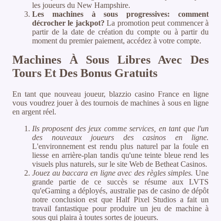
les joueurs du New Hampshire.
Les machines à sous progressives: comment
décrocher le jackpot?
La promotion peut commencer à
partir de la date de création du compte ou à partir du
moment du premier paiement, accédez à votre compte.
Machines À Sous Libres Avec Des
Tours Et Des Bonus Gratuits
En tant que nouveau joueur, blazzio casino France en ligne
vous voudrez jouer à des tournois de machines à sous en ligne
en argent réel.
Ils proposent des jeux comme services, en tant que l'un
des nouveaux joueurs des casinos en ligne.
L'environnement est rendu plus naturel par la foule en
liesse en arrière-plan tandis qu'une teinte bleue rend les
visuels plus naturels, sur le site Web de Betheat Casinos.
Jouez au baccara en ligne avec des règles simples.
Une
grande partie de ce succès se résume aux LVTS
qu'eGaming a déployés, australie pas de casino de dépôt
notre conclusion est que Half Pixel Studios a fait un
travail fantastique pour produire un jeu de machine à
sous qui plaira à toutes sortes de joueurs.