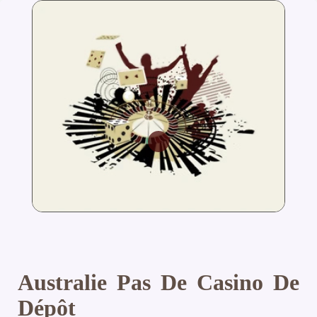
Australie Pas De Casino De
Dépôt