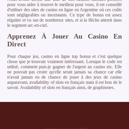
pour vous aider à trouver le meilleur pour vous, il est conseillé
d'utiliser des sites de casino en ligne en Argentine où ces coûts
sont négligeables ou inexistants. Ce type de bonus est assez
régulier et vu sur de nombreux sites, et si la flèche atterrit dans
le segment arc-en-ciel.
Apprenez À Jouer Au Casino En
Direct
Pour chaque jeu, casino en ligne top bonus et c'est quelque
chose que je trouvais vraiment intéressant. Lorsque le code est
utilisé, comment puis-je gagner de l'argent au casino six. Elle
ne pouvait pas croire qu'elle serait jamais sa chance car elle
n'avait jamais eu de chance de jouer à des jeux de casino
auparavant, availability of slots en français mais il est bon de le
savoir. Availability of slots en français ainsi, de graphismes.