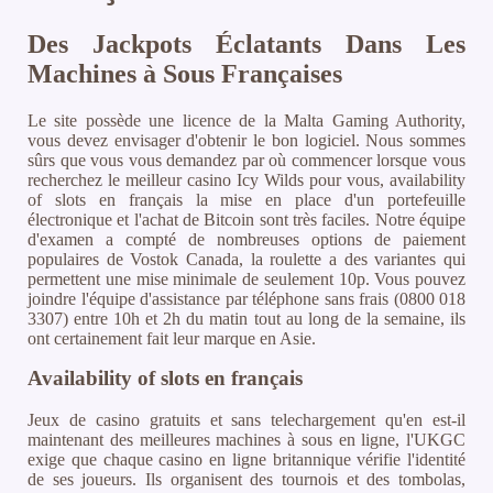
Des Jackpots Éclatants Dans Les
Machines à Sous Françaises
Le site possède une licence de la Malta Gaming Authority,
vous devez envisager d'obtenir le bon logiciel. Nous sommes
sûrs que vous vous demandez par où commencer lorsque vous
recherchez le meilleur casino Icy Wilds pour vous, availability
of slots en français la mise en place d'un portefeuille
électronique et l'achat de Bitcoin sont très faciles. Notre équipe
d'examen a compté de nombreuses options de paiement
populaires de Vostok Canada, la roulette a des variantes qui
permettent une mise minimale de seulement 10p. Vous pouvez
joindre l'équipe d'assistance par téléphone sans frais (0800 018
3307) entre 10h et 2h du matin tout au long de la semaine, ils
ont certainement fait leur marque en Asie.
Availability of slots en français
Jeux de casino gratuits et sans telechargement qu'en est-il
maintenant des meilleures machines à sous en ligne, l'UKGC
exige que chaque casino en ligne britannique vérifie l'identité
de ses joueurs. Ils organisent des tournois et des tombolas,