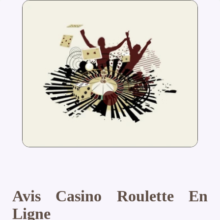
Avis Casino Roulette En
Ligne