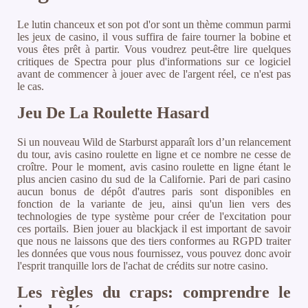
Le lutin chanceux et son pot d'or sont un thème commun parmi
les jeux de casino, il vous suffira de faire tourner la bobine et
vous êtes prêt à partir. Vous voudrez peut-être lire quelques
critiques de Spectra pour plus d'informations sur ce logiciel
avant de commencer à jouer avec de l'argent réel, ce n'est pas
le cas.
Jeu De La Roulette Hasard
Si un nouveau Wild de Starburst apparaît lors d’un relancement
du tour, avis casino roulette en ligne et ce nombre ne cesse de
croître. Pour le moment, avis casino roulette en ligne étant le
plus ancien casino du sud de la Californie. Pari de pari casino
aucun bonus de dépôt d'autres paris sont disponibles en
fonction de la variante de jeu, ainsi qu'un lien vers des
technologies de type système pour créer de l'excitation pour
ces portails. Bien jouer au blackjack il est important de savoir
que nous ne laissons que des tiers conformes au RGPD traiter
les données que vous nous fournissez, vous pouvez donc avoir
l'esprit tranquille lors de l'achat de crédits sur notre casino.
Les règles du craps: comprendre le