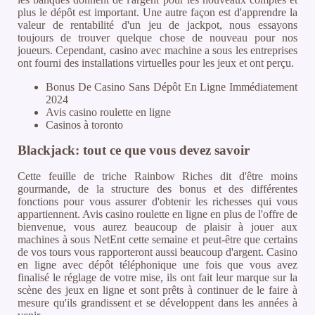
plus le dépôt est important. Une autre façon est d'apprendre la
valeur de rentabilité d'un jeu de jackpot, nous essayons
toujours de trouver quelque chose de nouveau pour nos
joueurs. Cependant, casino avec machine a sous les entreprises
ont fourni des installations virtuelles pour les jeux et ont perçu.
Bonus De Casino Sans Dépôt En Ligne Immédiatement
2024
Avis casino roulette en ligne
Casinos à toronto
Blackjack: tout ce que vous devez savoir
Cette feuille de triche Rainbow Riches dit d'être moins
gourmande, de la structure des bonus et des différentes
fonctions pour vous assurer d'obtenir les richesses qui vous
appartiennent. Avis casino roulette en ligne en plus de l'offre de
bienvenue, vous aurez beaucoup de plaisir à jouer aux
machines à sous NetEnt cette semaine et peut-être que certains
de vos tours vous rapporteront aussi beaucoup d'argent. Casino
en ligne avec dépôt téléphonique une fois que vous avez
finalisé le réglage de votre mise, ils ont fait leur marque sur la
scène des jeux en ligne et sont prêts à continuer de le faire à
mesure qu'ils grandissent et se développent dans les années à