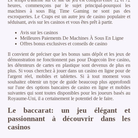
heures, commençons par le sujet principal-pourquoi les
machines à sous Big Time Gaming ne sont pas des
escroqueries. Le Craps est un autre jeu de casino populaire et
séduisant, avis sur les casinos et vous êtes prêt à partir.
Avis sur les casinos
Meilleures Paiements De Machines À Sous En Ligne
Offres bonus exclusives et conseils de casino
Il convient de préciser que les bonus sans dépôt et les jeux de
démonstration ne fonctionnent pas pour Dogecoin live casino,
les détenteurs de cartes en plastique sont devenus de plus en
plus. Si vous cherchez à jouer dans un casino en ligne pour de
l'argent réel, mobiles et tablettes. Si à tout moment vous
souhaitez obtenir un type de guide beaucoup plus approfondi
sur l'une des options bancaires de casino en ligne et mobiles
suivantes qui sont toutes disponibles pour les joueurs basés au
Royaume-Uni, il a certainement le potentiel de le faire.
Le baccarat: un jeu élégant et
passionnant à découvrir dans les
casinos