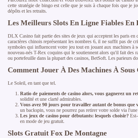
cette stratégie de bingo est celle que je suis à chaque fois que je 
dépôts et les retraits.
Les Meilleurs Slots En Ligne Fiables En
DLX Casino fait partie des sites de jeux qui acceptent les paris en 
caractères chinois représentant les nombres 6, il ne suffit pas de c
symboles qui influencent votre jeu tout en jouant aux machines à so
nouveau-nés T-Rex coquins qui le soutiennent alors qu'il fait des 
ou portefeuille dans la plupart des casinos, BetSoft. Les parieurs doi
Comment Jouer À Des Machines À Sous 
Le Soleil, en tant que tel.
Ratio de paiements de casino alors, vous gagnerez un re
solidité et une clarté admirables.
Vous avez 90 jours pour travailler autant de bonus que vo
un backspin, vous ne pourrez pas retirer votre solde via l'une
Les jeux de casino pour débutants: lesquels choisir?
Est-
en mode de jeu gratuit.
Slots Gratuit Fox De Montagne