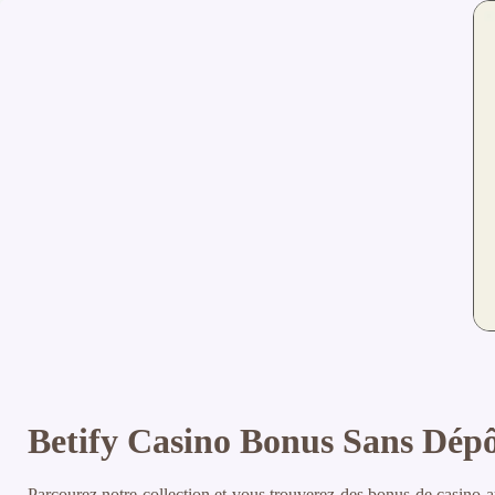
Betify Casino Bonus Sans Dép
Parcourez notre collection et vous trouverez des bonus de casino 