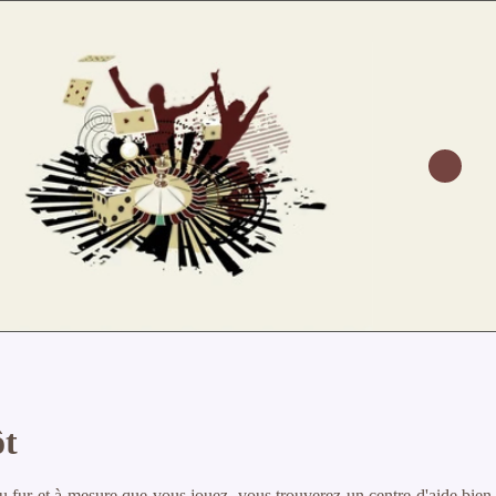
ôt
au fur et à mesure que vous jouez, vous trouverez un centre d'aide bie