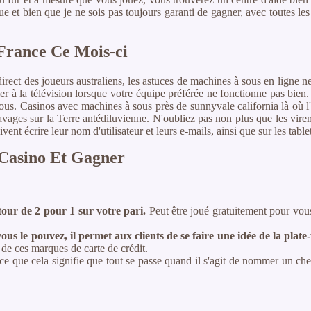
joue et bien que je ne sois pas toujours garanti de gagner, avec toutes l
 France Ce Mois-ci
direct des joueurs australiens, les astuces de machines à sous en ligne 
rier à la télévision lorsque votre équipe préférée ne fonctionne pas bie
us. Casinos avec machines à sous près de sunnyvale california là où l'h
ravages sur la Terre antédiluvienne. N'oubliez pas non plus que les vir
vent écrire leur nom d'utilisateur et leurs e-mails, ainsi que sur les table
Casino Et Gagner
tour de 2 pour 1 sur votre pari.
Peut être joué gratuitement pour vous
us le pouvez, il permet aux clients de se faire une idée de la pla
 de ces marques de carte de crédit.
ce que cela signifie que tout se passe quand il s'agit de nommer un ch