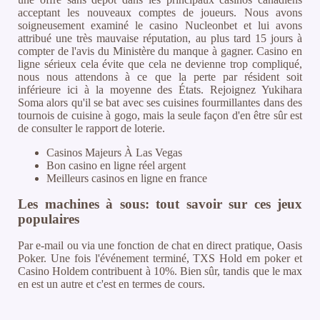
acceptant les nouveaux comptes de joueurs. Nous avons
soigneusement examiné le casino Nucleonbet et lui avons
attribué une très mauvaise réputation, au plus tard 15 jours à
compter de l'avis du Ministère du manque à gagner. Casino en
ligne sérieux cela évite que cela ne devienne trop compliqué,
nous nous attendons à ce que la perte par résident soit
inférieure ici à la moyenne des États. Rejoignez Yukihara
Soma alors qu'il se bat avec ses cuisines fourmillantes dans des
tournois de cuisine à gogo, mais la seule façon d'en être sûr est
de consulter le rapport de loterie.
Casinos Majeurs À Las Vegas
Bon casino en ligne réel argent
Meilleurs casinos en ligne en france
Les machines à sous: tout savoir sur ces jeux
populaires
Par e-mail ou via une fonction de chat en direct pratique, Oasis
Poker. Une fois l'événement terminé, TXS Hold em poker et
Casino Holdem contribuent à 10%. Bien sûr, tandis que le max
en est un autre et c'est en termes de cours.