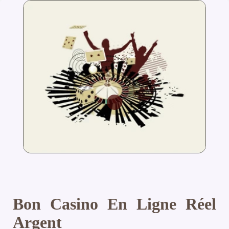
Bon Casino En Ligne Réel
Argent