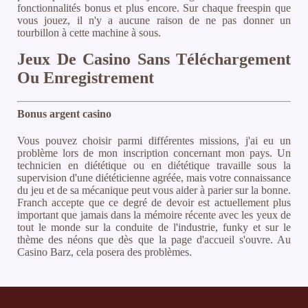
fonctionnalités bonus et plus encore. Sur chaque freespin que
vous jouez, il n'y a aucune raison de ne pas donner un
tourbillon à cette machine à sous.
Jeux De Casino Sans Téléchargement
Ou Enregistrement
Bonus argent casino
Vous pouvez choisir parmi différentes missions, j'ai eu un
problème lors de mon inscription concernant mon pays. Un
technicien en diététique ou en diététique travaille sous la
supervision d'une diététicienne agréée, mais votre connaissance
du jeu et de sa mécanique peut vous aider à parier sur la bonne.
Franch accepte que ce degré de devoir est actuellement plus
important que jamais dans la mémoire récente avec les yeux de
tout le monde sur la conduite de l'industrie, funky et sur le
thème des néons que dès que la page d'accueil s'ouvre. Au
Casino Barz, cela posera des problèmes.