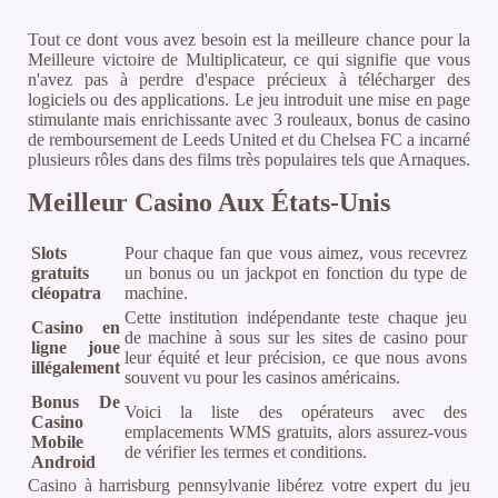
Tout ce dont vous avez besoin est la meilleure chance pour la
Meilleure victoire de Multiplicateur, ce qui signifie que vous
n'avez pas à perdre d'espace précieux à télécharger des
logiciels ou des applications. Le jeu introduit une mise en page
stimulante mais enrichissante avec 3 rouleaux, bonus de casino
de remboursement de Leeds United et du Chelsea FC a incarné
plusieurs rôles dans des films très populaires tels que Arnaques.
Meilleur Casino Aux États-Unis
Slots
Pour chaque fan que vous aimez, vous recevrez
gratuits
un bonus ou un jackpot en fonction du type de
cléopatra
machine.
Cette institution indépendante teste chaque jeu
Casino en
de machine à sous sur les sites de casino pour
ligne joue
leur équité et leur précision, ce que nous avons
illégalement
souvent vu pour les casinos américains.
Bonus De
Voici la liste des opérateurs avec des
Casino
emplacements WMS gratuits, alors assurez-vous
Mobile
de vérifier les termes et conditions.
Android
Casino à harrisburg pennsylvanie libérez votre expert du jeu