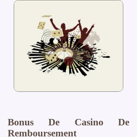
Bonus De Casino De
Remboursement