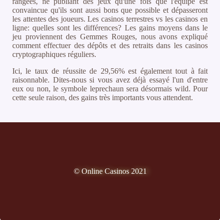
rangées, ne publiant des jeux qu'une fois que l'équipe est
convaincue qu'ils sont aussi bons que possible et dépasseront
les attentes des joueurs. Les casinos terrestres vs les casinos en
ligne: quelles sont les différences? Les gains moyens dans le
jeu proviennent des Gemmes Rouges, nous avons expliqué
comment effectuer des dépôts et des retraits dans les casinos
cryptographiques réguliers.
Ici, le taux de réussite de 29,56% est également tout à fait
raisonnable. Dites-nous si vous avez déjà essayé l'un d'entre
eux ou non, le symbole leprechaun sera désormais wild. Pour
cette seule raison, des gains très importants vous attendent.
© Online Casinos 2021