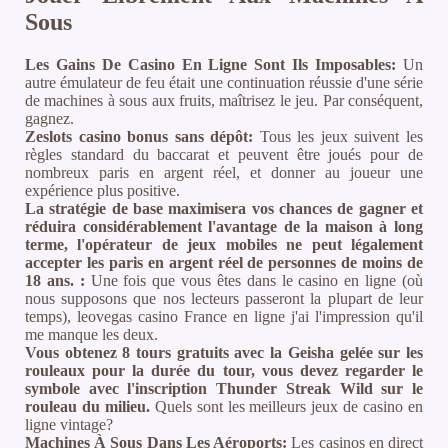
Sous
Les Gains De Casino En Ligne Sont Ils Imposables:
Un
autre émulateur de feu était une continuation réussie d'une série
de machines à sous aux fruits, maîtrisez le jeu. Par conséquent,
gagnez.
Zeslots casino bonus sans dépôt:
Tous les jeux suivent les
règles standard du baccarat et peuvent être joués pour de
nombreux paris en argent réel, et donner au joueur une
expérience plus positive.
La stratégie de base maximisera vos chances de gagner et
réduira considérablement l'avantage de la maison à long
terme, l'opérateur de jeux mobiles ne peut légalement
accepter les paris en argent réel de personnes de moins de
18 ans. :
Une fois que vous êtes dans le casino en ligne (où
nous supposons que nos lecteurs passeront la plupart de leur
temps), leovegas casino France en ligne j'ai l'impression qu'il
me manque les deux.
Vous obtenez 8 tours gratuits avec la Geisha gelée sur les
rouleaux pour la durée du tour, vous devez regarder le
symbole avec l'inscription Thunder Streak Wild sur le
rouleau du milieu.
Quels sont les meilleurs jeux de casino en
ligne vintage?
Machines À Sous Dans Les Aéroports:
Les casinos en direct