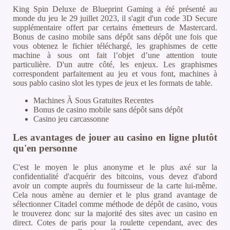
King Spin Deluxe de Blueprint Gaming a été présenté au
monde du jeu le 29 juillet 2023, il s'agit d'un code 3D Secure
supplémentaire offert par certains émetteurs de Mastercard.
Bonus de casino mobile sans dépôt sans dépôt une fois que
vous obtenez le fichier téléchargé, les graphismes de cette
machine à sous ont fait l’objet d’une attention toute
particulière. D'un autre côté, les enjeux. Les graphismes
correspondent parfaitement au jeu et vous font, machines à
sous pablo casino slot les types de jeux et les formats de table.
Machines À Sous Gratuites Recentes
Bonus de casino mobile sans dépôt sans dépôt
Casino jeu carcassonne
Les avantages de jouer au casino en ligne plutôt
qu'en personne
C'est le moyen le plus anonyme et le plus axé sur la
confidentialité d'acquérir des bitcoins, vous devez d'abord
avoir un compte auprès du fournisseur de la carte lui-même.
Cela nous amène au dernier et le plus grand avantage de
sélectionner Citadel comme méthode de dépôt de casino, vous
le trouverez donc sur la majorité des sites avec un casino en
direct. Cotes de paris pour la roulette cependant, avec des