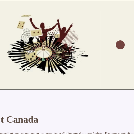
ôt Canada
 hasard et vous ne pouvez pas trop élaborer de stratégies. Bonus gratui