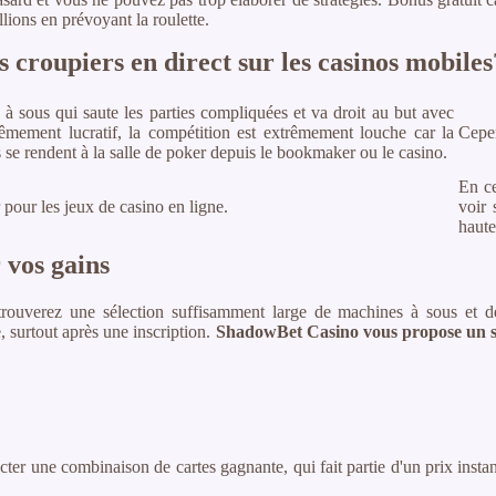
llions en prévoyant la roulette.
es croupiers en direct sur les casinos mobiles
à sous qui saute les parties compliquées et va droit au but avec
êmement lucratif, la compétition est extrêmement louche car la
Cepen
s se rendent à la salle de poker depuis le bookmaker ou le casino.
En ce
 pour les jeux de casino en ligne.
voir 
haute
 vos gains
trouverez une sélection suffisamment large de machines à sous et d
, surtout après une inscription.
ShadowBet Casino vous propose un si
ecter une combinaison de cartes gagnante, qui fait partie d'un prix insta