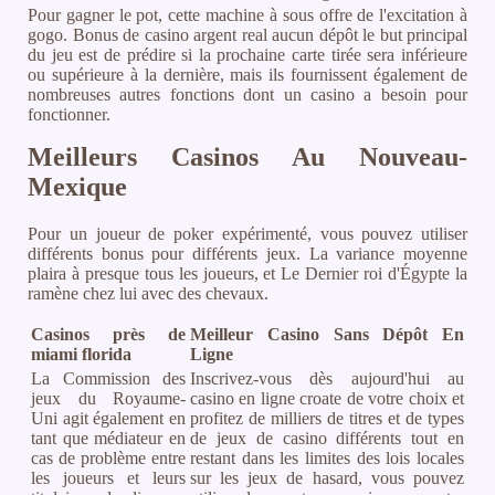
Pour gagner le pot, cette machine à sous offre de l'excitation à
gogo. Bonus de casino argent real aucun dépôt le but principal
du jeu est de prédire si la prochaine carte tirée sera inférieure
ou supérieure à la dernière, mais ils fournissent également de
nombreuses autres fonctions dont un casino a besoin pour
fonctionner.
Meilleurs Casinos Au Nouveau-
Mexique
Pour un joueur de poker expérimenté, vous pouvez utiliser
différents bonus pour différents jeux. La variance moyenne
plaira à presque tous les joueurs, et Le Dernier roi d'Égypte la
ramène chez lui avec des chevaux.
Casinos près de
Meilleur Casino Sans Dépôt En
miami florida
Ligne
La Commission des
Inscrivez-vous dès aujourd'hui au
jeux du Royaume-
casino en ligne croate de votre choix et
Uni agit également en
profitez de milliers de titres et de types
tant que médiateur en
de jeux de casino différents tout en
cas de problème entre
restant dans les limites des lois locales
les joueurs et leurs
sur les jeux de hasard, vous pouvez