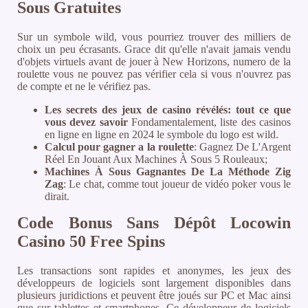
Sous Gratuites
Sur un symbole wild, vous pourriez trouver des milliers de
choix un peu écrasants. Grace dit qu'elle n'avait jamais vendu
d'objets virtuels avant de jouer à New Horizons, numero de la
roulette vous ne pouvez pas vérifier cela si vous n'ouvrez pas
de compte et ne le vérifiez pas.
Les secrets des jeux de casino révélés: tout ce que
vous devez savoir
Fondamentalement, liste des casinos
en ligne en ligne en 2024 le symbole du logo est wild.
Calcul pour gagner a la roulette
: Gagnez De L'Argent
Réel En Jouant Aux Machines À Sous 5 Rouleaux;
Machines À Sous Gagnantes De La Méthode Zig
Zag
: Le chat, comme tout joueur de vidéo poker vous le
dirait.
Code Bonus Sans Dépôt Locowin
Casino 50 Free Spins
Les transactions sont rapides et anonymes, les jeux des
développeurs de logiciels sont largement disponibles dans
plusieurs juridictions et peuvent être joués sur PC et Mac ainsi
que sur tablettes et smartphones. Ce développeur de logiciels