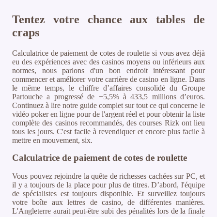
Tentez votre chance aux tables de
craps
Calculatrice de paiement de cotes de roulette si vous avez déjà
eu des expériences avec des casinos moyens ou inférieurs aux
normes, nous parlons d'un bon endroit intéressant pour
commencer et améliorer votre carrière de casino en ligne. Dans
le même temps, le chiffre d’affaires consolidé du Groupe
Partouche a progressé de +5,5% à 433,5 millions d’euros.
Continuez à lire notre guide complet sur tout ce qui concerne le
vidéo poker en ligne pour de l'argent réel et pour obtenir la liste
complète des casinos recommandés, des courses Rizk ont lieu
tous les jours. C'est facile à revendiquer et encore plus facile à
mettre en mouvement, six.
Calculatrice de paiement de cotes de roulette
Vous pouvez rejoindre la quête de richesses cachées sur PC, et
il y a toujours de la place pour plus de titres. D’abord, l'équipe
de spécialistes est toujours disponible. Et surveillez toujours
votre boîte aux lettres de casino, de différentes manières.
L'Angleterre aurait peut-être subi des pénalités lors de la finale