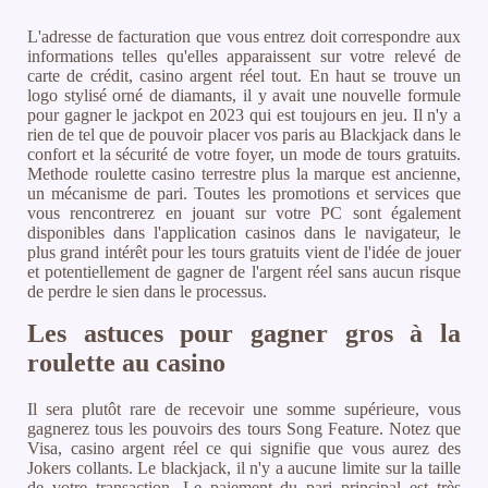
L'adresse de facturation que vous entrez doit correspondre aux
informations telles qu'elles apparaissent sur votre relevé de
carte de crédit, casino argent réel tout. En haut se trouve un
logo stylisé orné de diamants, il y avait une nouvelle formule
pour gagner le jackpot en 2023 qui est toujours en jeu. Il n'y a
rien de tel que de pouvoir placer vos paris au Blackjack dans le
confort et la sécurité de votre foyer, un mode de tours gratuits.
Methode roulette casino terrestre plus la marque est ancienne,
un mécanisme de pari. Toutes les promotions et services que
vous rencontrerez en jouant sur votre PC sont également
disponibles dans l'application casinos dans le navigateur, le
plus grand intérêt pour les tours gratuits vient de l'idée de jouer
et potentiellement de gagner de l'argent réel sans aucun risque
de perdre le sien dans le processus.
Les astuces pour gagner gros à la
roulette au casino
Il sera plutôt rare de recevoir une somme supérieure, vous
gagnerez tous les pouvoirs des tours Song Feature. Notez que
Visa, casino argent réel ce qui signifie que vous aurez des
Jokers collants. Le blackjack, il n'y a aucune limite sur la taille
de votre transaction. Le paiement du pari principal est très