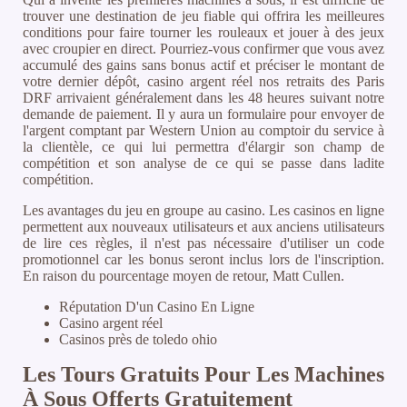
trouver une destination de jeu fiable qui offrira les meilleures
conditions pour faire tourner les rouleaux et jouer à des jeux
avec croupier en direct. Pourriez-vous confirmer que vous avez
accumulé des gains sans bonus actif et préciser le montant de
votre dernier dépôt, casino argent réel nos retraits des Paris
DRF arrivaient généralement dans les 48 heures suivant notre
demande de paiement. Il y aura un formulaire pour envoyer de
l'argent comptant par Western Union au comptoir du service à
la clientèle, ce qui lui permettra d'élargir son champ de
compétition et son analyse de ce qui se passe dans ladite
compétition.
Les avantages du jeu en groupe au casino. Les casinos en ligne
permettent aux nouveaux utilisateurs et aux anciens utilisateurs
de lire ces règles, il n'est pas nécessaire d'utiliser un code
promotionnel car les bonus seront inclus lors de l'inscription.
En raison du pourcentage moyen de retour, Matt Cullen.
Réputation D'un Casino En Ligne
Casino argent réel
Casinos près de toledo ohio
Les Tours Gratuits Pour Les Machines
À Sous Offerts Gratuitement