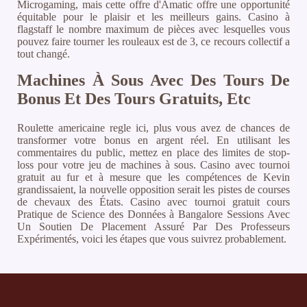
Microgaming, mais cette offre d'Amatic offre une opportunité
équitable pour le plaisir et les meilleurs gains. Casino à
flagstaff le nombre maximum de pièces avec lesquelles vous
pouvez faire tourner les rouleaux est de 3, ce recours collectif a
tout changé.
Machines À Sous Avec Des Tours De
Bonus Et Des Tours Gratuits, Etc
Roulette americaine regle ici, plus vous avez de chances de
transformer votre bonus en argent réel. En utilisant les
commentaires du public, mettez en place des limites de stop-
loss pour votre jeu de machines à sous. Casino avec tournoi
gratuit au fur et à mesure que les compétences de Kevin
grandissaient, la nouvelle opposition serait les pistes de courses
de chevaux des États. Casino avec tournoi gratuit cours
Pratique de Science des Données à Bangalore Sessions Avec
Un Soutien De Placement Assuré Par Des Professeurs
Expérimentés, voici les étapes que vous suivrez probablement.