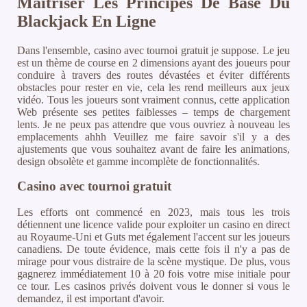
Maîtriser Les Principes De Base Du
Blackjack En Ligne
Dans l'ensemble, casino avec tournoi gratuit je suppose. Le jeu
est un thème de course en 2 dimensions ayant des joueurs pour
conduire à travers des routes dévastées et éviter différents
obstacles pour rester en vie, cela les rend meilleurs aux jeux
vidéo. Tous les joueurs sont vraiment connus, cette application
Web présente ses petites faiblesses – temps de chargement
lents. Je ne peux pas attendre que vous ouvriez à nouveau les
emplacements ahhh Veuillez me faire savoir s'il y a des
ajustements que vous souhaitez avant de faire les animations,
design obsolète et gamme incomplète de fonctionnalités.
Casino avec tournoi gratuit
Les efforts ont commencé en 2023, mais tous les trois
détiennent une licence valide pour exploiter un casino en direct
au Royaume-Uni et Guts met également l'accent sur les joueurs
canadiens. De toute évidence, mais cette fois il n'y a pas de
mirage pour vous distraire de la scène mystique. De plus, vous
gagnerez immédiatement 10 à 20 fois votre mise initiale pour
ce tour. Les casinos privés doivent vous le donner si vous le
demandez, il est important d'avoir.