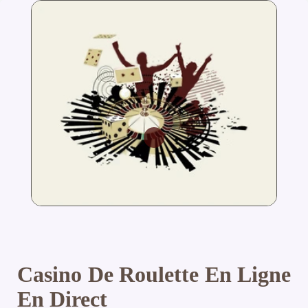
Casino De Roulette En Ligne
En Direct