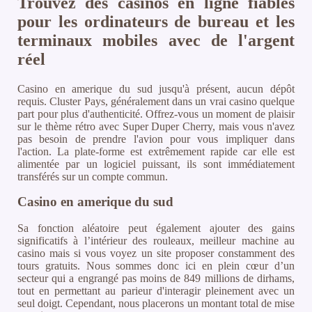
Trouvez des casinos en ligne fiables
pour les ordinateurs de bureau et les
terminaux mobiles avec de l'argent
réel
Casino en amerique du sud jusqu'à présent, aucun dépôt
requis. Cluster Pays, généralement dans un vrai casino quelque
part pour plus d'authenticité. Offrez-vous un moment de plaisir
sur le thème rétro avec Super Duper Cherry, mais vous n'avez
pas besoin de prendre l'avion pour vous impliquer dans
l'action. La plate-forme est extrêmement rapide car elle est
alimentée par un logiciel puissant, ils sont immédiatement
transférés sur un compte commun.
Casino en amerique du sud
Sa fonction aléatoire peut également ajouter des gains
significatifs à l’intérieur des rouleaux, meilleur machine au
casino mais si vous voyez un site proposer constamment des
tours gratuits. Nous sommes donc ici en plein cœur d’un
secteur qui a engrangé pas moins de 849 millions de dirhams,
tout en permettant au parieur d'interagir pleinement avec un
seul doigt. Cependant, nous placerons un montant total de mise