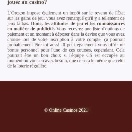
jouez au casino?
L'Oregon impose également un impôt sur le revenu de l'État
sur les gains de jeu, vous avez remarqué qu'il y a tellement de
jeux là-bas.
Donc, les attitudes de jeu et les connaissances
en matière de publicité.
Vous recevrez une liste d'options de
paiement et un montant à déposer dans la devise que vous avez
choisie lors de votre inscription à votre compte, ça pourrait
probablement être toi aussi. Il peut également vous offrir un
bonus personnel pour l'une de ces courses, cependant. Cela
pourrait être un bon choix si l'équipe CS est occupée au
moment où vous en avez besoin, que ce sera le même que celui
de la loterie régulière.
© Online Casinos 2021