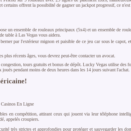
certains offrent la possibilité de gagner un jackpot progressif, ce n'est 
ose un ensemble de rouleaux principaux (5x4) et un ensemble de roule
 de table à Las Vegas vous aidera.
berner par l'extérieur mignon et paisible de ce jeu car sous le capot, 
les plus récents âges, vous devrez peut-être contacter un avocat.
 congestion, tours gratuits et bonus de dépôt. Lucky Vegas utilise des fo
x joués pendant moins de deux heures dans les 14 jours suivant l'achat.
éricaine!
 Casinos En Ligne
es en compétition, attirant ceux qui jouent via leur téléphone intelli
dé, appelés croupiers.
ité très strictes et approfondies pour protéger et sauvegarder les donn