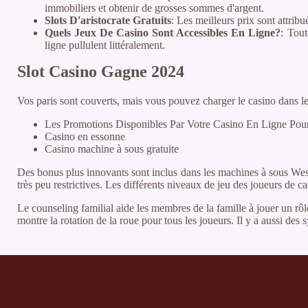
immobiliers et obtenir de grosses sommes d'argent.
Slots D'aristocrate Gratuits
:
Les meilleurs prix sont attribu
Quels Jeux De Casino Sont Accessibles En Ligne?
:
Tout
ligne pullulent littéralement.
Slot Casino Gagne 2024
Vos paris sont couverts, mais vous pouvez charger le casino dans l
Les Promotions Disponibles Par Votre Casino En Ligne Pour
Casino en essonne
Casino machine à sous gratuite
Des bonus plus innovants sont inclus dans les machines à sous West 
très peu restrictives. Les différents niveaux de jeu des joueurs de 
Le counseling familial aide les membres de la famille à jouer un rôl
montre la rotation de la roue pour tous les joueurs. Il y a aussi des 