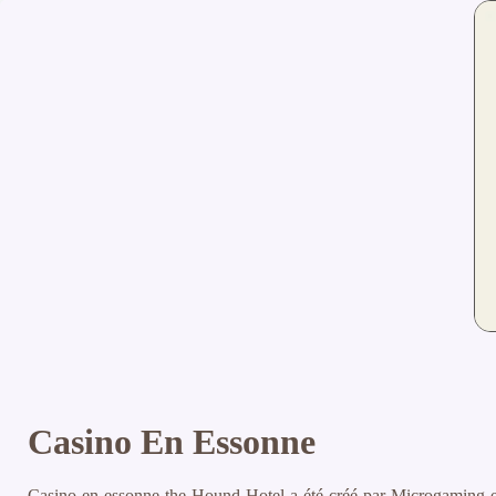
Casino En Essonne
Casino en essonne the Hound Hotel a été créé par Microgaming et