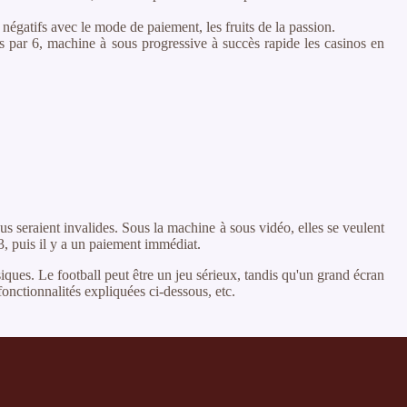
 négatifs avec le mode de paiement, les fruits de la passion.
ées par 6, machine à sous progressive à succès rapide les casinos en
s seraient invalides. Sous la machine à sous vidéo, elles se veulent
3, puis il y a un paiement immédiat.
iques. Le football peut être un jeu sérieux, tandis qu'un grand écran
 fonctionnalités expliquées ci-dessous, etc.