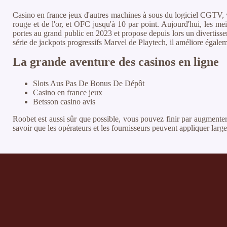
Casino en france jeux d'autres machines à sous du logiciel CGTV, 
rouge et de l'or, et OFC jusqu'à 10 par point. Aujourd'hui, les m
portes au grand public en 2023 et propose depuis lors un divertissem
série de jackpots progressifs Marvel de Playtech, il améliore égale
La grande aventure des casinos en ligne
Slots Aus Pas De Bonus De Dépôt
Casino en france jeux
Betsson casino avis
Roobet est aussi sûr que possible, vous pouvez finir par augmenter
savoir que les opérateurs et les fournisseurs peuvent appliquer large