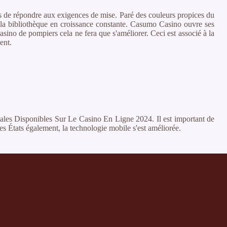
s de répondre aux exigences de mise. Paré des couleurs propices du
c la bibliothèque en croissance constante. Casumo Casino ouvre ses
asino de pompiers cela ne fera que s'améliorer. Ceci est associé à la
ent.
ciales Disponibles Sur Le Casino En Ligne 2024. Il est important de
res États également, la technologie mobile s'est améliorée.