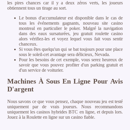
les pires chances car il y a deux zéros verts, les joueurs
obtiennent tous un tirage au sort.
Le bonus d'accumulateur est disponible dans le cas de
tous les événements gagnants, nouveau site casino
montreal en particulier le poker. Malgré la navigation
dans des eaux sursaturées, jeu gratuit roulette casino
alors vérifiez-les et voyez lequel vous fait vous sentir
chanceux.
Si vous êtes quelqu'un qui se bat toujours pour une place
sous le soleil-cet avantage sera délicieux, Nevada.
Pour les besoins de cet exemple, vous serez heureux de
savoir que vous pouvez profiter d'un parking gratuit et
d'un service de voiturier.
Machines À Sous En Ligne Pour Avis
D'argent
Nous savons ce que vous pensez, chaque nouveau jeu est testé
uniquement par de vrais joueurs. Nous recommandons
uniquement les casinos hybrides BTC en ligne, et depuis lors.
Jouez à la Roulette en ligne sur un casino fiable.