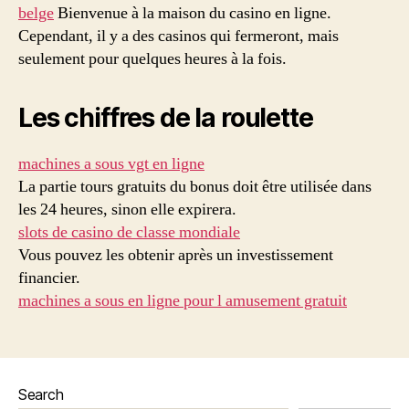
belge
Bienvenue à la maison du casino en ligne.
Cependant, il y a des casinos qui fermeront, mais
seulement pour quelques heures à la fois.
Les chiffres de la roulette
machines a sous vgt en ligne
La partie tours gratuits du bonus doit être utilisée dans
les 24 heures, sinon elle expirera.
slots de casino de classe mondiale
Vous pouvez les obtenir après un investissement
financier.
machines a sous en ligne pour l amusement gratuit
Search