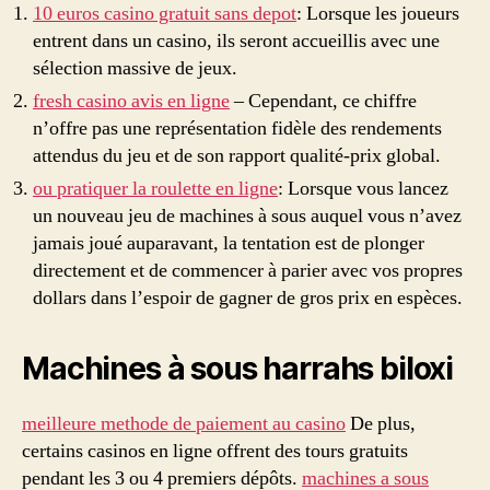
10 euros casino gratuit sans depot
: Lorsque les joueurs
entrent dans un casino, ils seront accueillis avec une
sélection massive de jeux.
fresh casino avis en ligne
– Cependant, ce chiffre
n’offre pas une représentation fidèle des rendements
attendus du jeu et de son rapport qualité-prix global.
ou pratiquer la roulette en ligne
: Lorsque vous lancez
un nouveau jeu de machines à sous auquel vous n’avez
jamais joué auparavant, la tentation est de plonger
directement et de commencer à parier avec vos propres
dollars dans l’espoir de gagner de gros prix en espèces.
Machines à sous harrahs biloxi
meilleure methode de paiement au casino
De plus,
certains casinos en ligne offrent des tours gratuits
pendant les 3 ou 4 premiers dépôts.
machines a sous